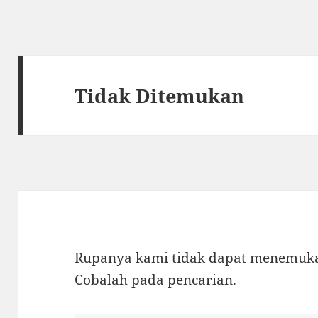
Tidak Ditemukan
Rupanya kami tidak dapat menemukan
Cobalah pada pencarian.