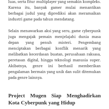
luas, serta fitur multiplayer yang semakin kompleks.
Karena itu, banyak gamer mulai menantikan
berbagai judul yang diprediksi akan meramaikan
industri game pada tahun mendatang.
Selain menawarkan aksi yang seru, game cyberpunk
juga mengajak pemain menjelajahi dunia masa
depan yang penuh misteri. Pengembang
menciptakan berbagai konflik menarik yang
melibatkan kecerdasan buatan, perusahaan raksasa,
peretasan digital, hingga teknologi manusia super.
Akibatnya, genre ini berhasil memberikan
pengalaman bermain yang unik dan sulit ditemukan
pada genre lainnya.
Project Mugen Siap Menghadirkan
Kota Cyberpunk yang Hidup