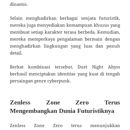
dinamis.
Selain menghadirkan berbagai senjata futuristik,
mereka juga menyediakan kemampuan khusus yang
membuat setiap karakter terasa berbeda. Kemudian,
mereka memperkaya pengalaman bermain dengan
menghadirkan lingkungan yang luas dan penuh
detail.
Berkat kombinasi tersebut, Duet Night Abyss
berhasil menciptakan identitas yang kuat di tengah
persaingan genre cyberpunk.
Zenless Zone Zero Terus
Mengembangkan Dunia Futuristiknya
Zenless Zone Zero terus menunjukkan