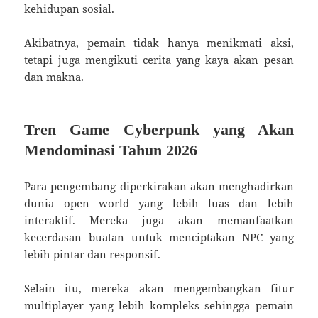
kehidupan sosial.
Akibatnya, pemain tidak hanya menikmati aksi,
tetapi juga mengikuti cerita yang kaya akan pesan
dan makna.
Tren Game Cyberpunk yang Akan
Mendominasi Tahun 2026
Para pengembang diperkirakan akan menghadirkan
dunia open world yang lebih luas dan lebih
interaktif. Mereka juga akan memanfaatkan
kecerdasan buatan untuk menciptakan NPC yang
lebih pintar dan responsif.
Selain itu, mereka akan mengembangkan fitur
multiplayer yang lebih kompleks sehingga pemain