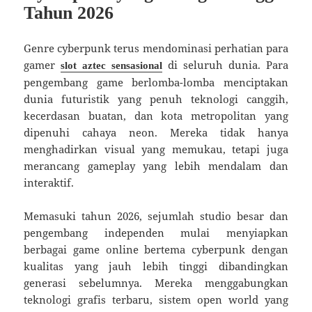
Tahun 2026
Genre cyberpunk terus mendominasi perhatian para
gamer
di seluruh dunia. Para
slot aztec sensasional
pengembang game berlomba-lomba menciptakan
dunia futuristik yang penuh teknologi canggih,
kecerdasan buatan, dan kota metropolitan yang
dipenuhi cahaya neon. Mereka tidak hanya
menghadirkan visual yang memukau, tetapi juga
merancang gameplay yang lebih mendalam dan
interaktif.
Memasuki tahun 2026, sejumlah studio besar dan
pengembang independen mulai menyiapkan
berbagai game online bertema cyberpunk dengan
kualitas yang jauh lebih tinggi dibandingkan
generasi sebelumnya. Mereka menggabungkan
teknologi grafis terbaru, sistem open world yang