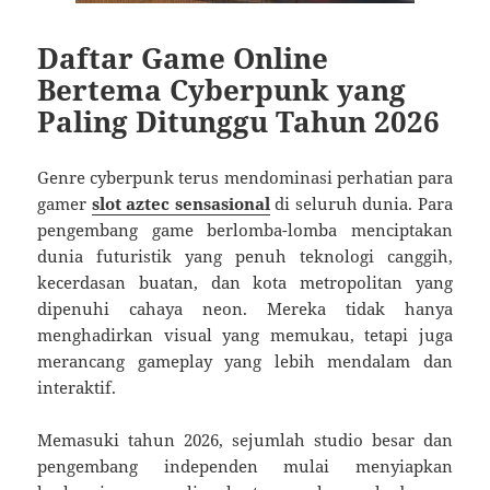
Daftar Game Online
Bertema Cyberpunk yang
Paling Ditunggu Tahun 2026
Genre cyberpunk terus mendominasi perhatian para
gamer
slot aztec sensasional
di seluruh dunia. Para
pengembang game berlomba-lomba menciptakan
dunia futuristik yang penuh teknologi canggih,
kecerdasan buatan, dan kota metropolitan yang
dipenuhi cahaya neon. Mereka tidak hanya
menghadirkan visual yang memukau, tetapi juga
merancang gameplay yang lebih mendalam dan
interaktif.
Memasuki tahun 2026, sejumlah studio besar dan
pengembang independen mulai menyiapkan