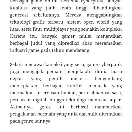
berbagai game online bertema cyberpunk dengan
kualitas yang jauh lebih tinggi dibandingkan
generasi sebelumnya. Mereka menggabungkan
teknologi grafis terbaru, sistem open world yang
luas, serta fitur multiplayer yang semakin kompleks.
Karena itu, banyak gamer mulai menantikan
berbagai judul yang diprediksi akan meramaikan
industri game pada tahun mendatang.
Selain menawarkan aksi yang seru, game cyberpunk
juga mengajak pemain menjelajahi dunia masa
depan yang penuh misteri. Pengembang
menciptakan berbagai konflik menarik yang
melibatkan kecerdasan buatan, perusahaan raksasa,
peretasan digital, hingga teknologi manusia super.
Akibatnya, genre ini berhasil memberikan
pengalaman bermain yang unik dan sulit ditemukan
pada genre lainnya.