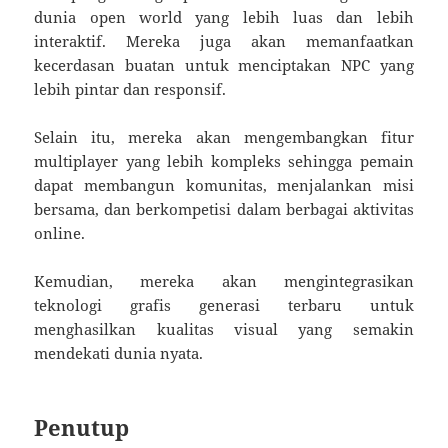
dunia open world yang lebih luas dan lebih
interaktif. Mereka juga akan memanfaatkan
kecerdasan buatan untuk menciptakan NPC yang
lebih pintar dan responsif.
Selain itu, mereka akan mengembangkan fitur
multiplayer yang lebih kompleks sehingga pemain
dapat membangun komunitas, menjalankan misi
bersama, dan berkompetisi dalam berbagai aktivitas
online.
Kemudian, mereka akan mengintegrasikan
teknologi grafis generasi terbaru untuk
menghasilkan kualitas visual yang semakin
mendekati dunia nyata.
Penutup