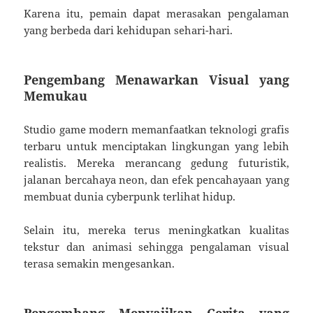
Karena itu, pemain dapat merasakan pengalaman
yang berbeda dari kehidupan sehari-hari.
Pengembang Menawarkan Visual yang
Memukau
Studio game modern memanfaatkan teknologi grafis
terbaru untuk menciptakan lingkungan yang lebih
realistis. Mereka merancang gedung futuristik,
jalanan bercahaya neon, dan efek pencahayaan yang
membuat dunia cyberpunk terlihat hidup.
Selain itu, mereka terus meningkatkan kualitas
tekstur dan animasi sehingga pengalaman visual
terasa semakin mengesankan.
Pengembang Menyajikan Cerita yang