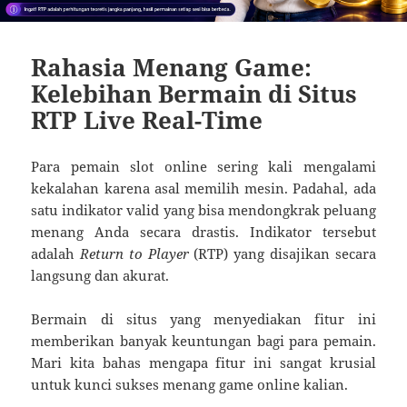
Rahasia Menang Game:
Kelebihan Bermain di Situs
RTP Live Real-Time
Para pemain slot online sering kali mengalami
kekalahan karena asal memilih mesin. Padahal, ada
satu indikator valid yang bisa mendongkrak peluang
menang Anda secara drastis. Indikator tersebut
adalah
Return to Player
(RTP) yang disajikan secara
langsung dan akurat.
Bermain di situs yang menyediakan fitur ini
memberikan banyak keuntungan bagi para pemain.
Mari kita bahas mengapa fitur ini sangat krusial
untuk kunci sukses menang game online kalian.