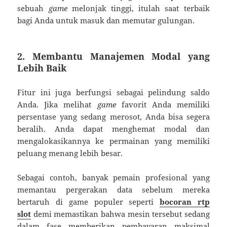
sebuah
game
melonjak tinggi, itulah saat terbaik
bagi Anda untuk masuk dan memutar gulungan.
2. Membantu Manajemen Modal yang
Lebih Baik
Fitur ini juga berfungsi sebagai pelindung saldo
Anda. Jika melihat
game
favorit Anda memiliki
persentase yang sedang merosot, Anda bisa segera
beralih. Anda dapat menghemat modal dan
mengalokasikannya ke permainan yang memiliki
peluang menang lebih besar.
Sebagai contoh, banyak pemain profesional yang
memantau pergerakan data sebelum mereka
bertaruh di game populer seperti
bocoran rtp
slot
demi memastikan bahwa mesin tersebut sedang
dalam fase memberikan pembayaran maksimal