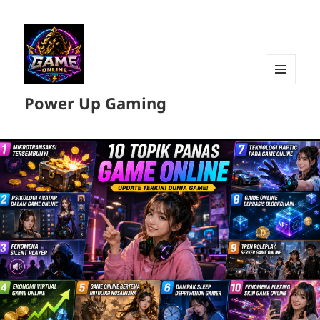
MENU
Power Up Gaming
DAN
WIDGET