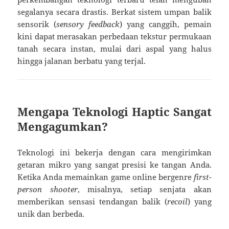
segalanya secara drastis. Berkat sistem umpan balik
sensorik (
sensory feedback
) yang canggih, pemain
kini dapat merasakan perbedaan tekstur permukaan
tanah secara instan, mulai dari aspal yang halus
hingga jalanan berbatu yang terjal.
Mengapa Teknologi Haptic Sangat
Mengagumkan?
Teknologi ini bekerja dengan cara mengirimkan
getaran mikro yang sangat presisi ke tangan Anda.
Ketika Anda memainkan game online bergenre
first-
person shooter
, misalnya, setiap senjata akan
memberikan sensasi tendangan balik (
recoil
) yang
unik dan berbeda.