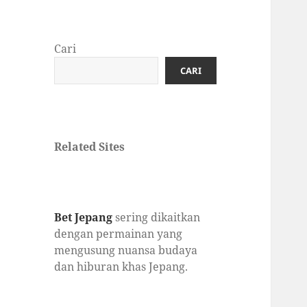
Cari
CARI
Related Sites
Bet Jepang
sering dikaitkan
dengan permainan yang
mengusung nuansa budaya
dan hiburan khas Jepang.