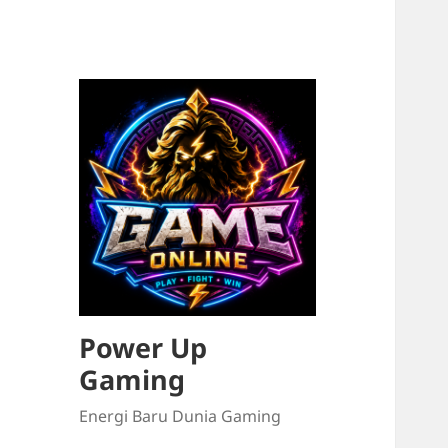
Power Up
Gaming
Energi Baru Dunia Gaming