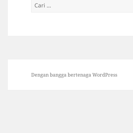
Cari
untuk:
Dengan bangga bertenaga WordPress